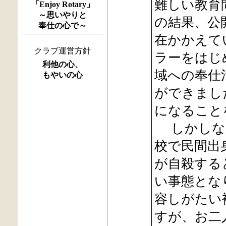
難しい教育
「Enjoy Rotary」
～思いやりと
の結果、公
奉仕の心で～
在かかえて
クラブ運営方針
ラーをはじ
利他の心、
域への奉仕
もやいの心
ができまし
になること
しかしなが
校で民間出
が自殺する
い事態とな
容しがたい
すが、お二