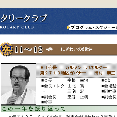
=絆－－にぎわいの創出=
ＲＩ会長 カルヤン・バネルジー
第２７１０地区ガバナー 田村 泰三
■会長
宇根 幸治
■会計
■会長エレク
山北 篤
■会場監
ト
三宅 宏
■副幹事
■副会長
杢谷 正樹
■副会長
■幹事
（副
本年度の２７１０地区の会長、幹事会が行われた２日前の