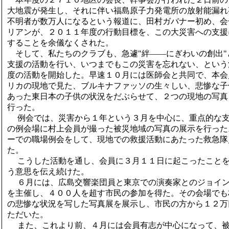
大地震が発生し、それに伴い福島原子力発電所の放射能漏れ
不明者が数万人になるという報道に、田村ガバナー初め、会
リアンが、２０１１年度の行動目標を、この大災害への支援
することを余儀なくされた。
そして、私たちのクラブも、急遽"絆――にぎわいの創出"
支援の活動を行い、いつまでもこの災害を忘れない、という
度の活動を開始した。早速１０月には医師会と共同で、本会
リカの現地で見た、ブルキナファッソの生々しい、悲惨な子
あった東日本の子供の状況をだぶらせて、２つの現地の写真
行った。
例会では、災害から１年という３月を中心に、重点的な支
の例会場に村上会員が撮った被災地域の写真の展示を行った
ーでの職場例会をして、現地での救援活動にあたった救急隊
た。
こうした活動を通し、会員に３月１１日に起こったことを
う意思を伝え続けた。
６月には、広島交響楽団員と東京での演奏家とのジョイン
を主催し、４００人を超す市民の参加を得た。その会場でも
の悲惨な状況を写した写真展を展示し、市民の方から１２万
ただいた。
また、これより前、４月には会員有志が中心になって、被