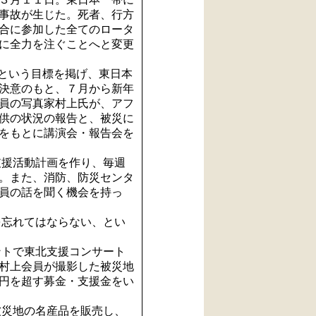
事故が生じた。死者、行方
合に参加した全てのロータ
に全力を注ぐことへと変更
という目標を掲げ、東日本
決意のもと、７月から新年
員の写真家村上氏が、アフ
供の状況の報告と、被災に
をもとに講演会・報告会を
援活動計画を作り、毎週
。また、消防、防災センタ
員の話を聞く機会を持っ
忘れてはならない、とい
トで東北支援コンサート
村上会員が撮影した被災地
円を超す募金・支援金をい
災地の名産品を販売し、