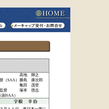
高地 輝之
督（SAA）
勝島 康次郎
亀田 茂登
監督
塚本 啓志
SAA）
３月１１日。東日本一帯に