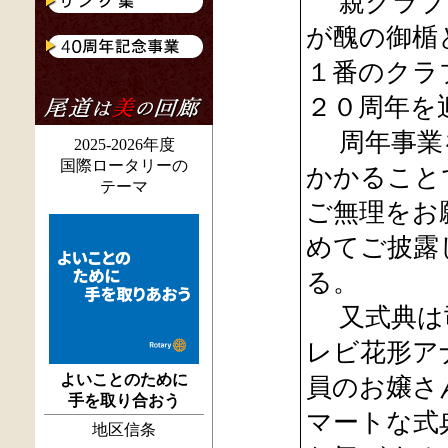
親クラブで
が醜の御楯
１番のクラ
２０周年を
周年事業を
2025-2026年度
国際ロータリーの
かかること
テーマ
ご無理をお
めてご披露
る。
又式典は司
レビ花形ア
よいことのために
員のお嬢さ
手を取り合おう
マートな式
地区信条