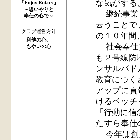
な気がする
「Enjoy Rotary」
～思いやりと
継続事業と
奉仕の心で～
云うことで
クラブ運営方針
の１０年間
利他の心、
社会奉仕賞
もやいの心
も２号線防
ンサルバド
教育につく
アップに貢
けるベッチ
「行動に信
たすら奉仕
今年は創立