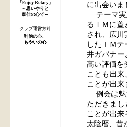
「Enjoy Rotary」
に出会いま
～思いやりと
テーマ実践
奉仕の心で～
るＩＭに置
クラブ運営方針
され、広川
利他の心、
もやいの心
したＩＭテ
井ガバナー
高い評価を
ことも出来
ことが出来
例会は魅力
ただきまし
ことが出来
太陰暦、昔