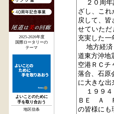
２０周年記
ざし、これ
戻して、皆
せていただ
充実した一
2025-2026年度
国際ロータリーの
地方経済も
テーマ
道東方沖地
空港ＲＣチ
落合、石原
に大きな出
１９９４～
よいことのために
ＢＥ Ａ 
手を取り合おう
の皆様にも
地区信条