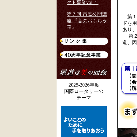
クト事業vol.１
第７回 市民公開講
第１
座 『音のおもちゃ
ドを用
箱』
あり、
第２
道、因
2025-2026年度
国際ロータリーの
テーマ